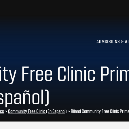
ADMISSIONS & A
y Free Clinic Pri
spañol)
ics
>
Community Free Clinic (En Espanol)
>
Riland Community Free Clinic Prim