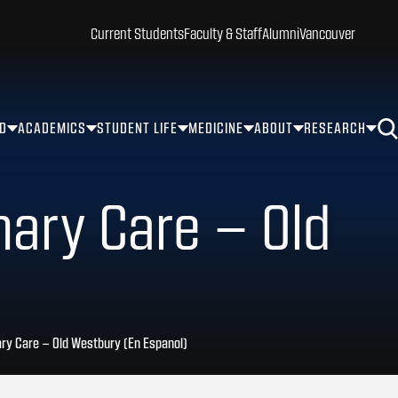
Current Students
Faculty & Staff
Alumni
Vancouver
ID
ACADEMICS
STUDENT LIFE
MEDICINE
ABOUT
RESEARCH
mary Care – Old
ary Care – Old Westbury (En Espanol)