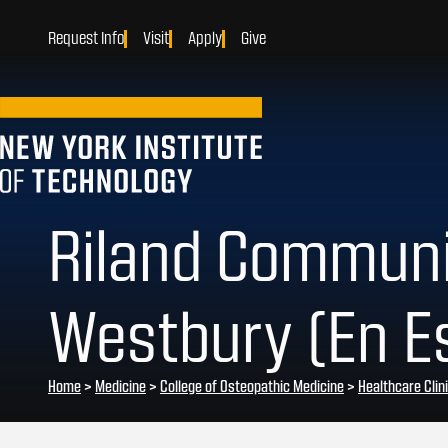
Request Info
Visit
Apply
Give
Riland Communit
Westbury (En E
Home
>
Medicine
>
College of Osteopathic Medicine
>
Healthcare Clin